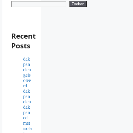
Zoeken
Recent
Posts
dak
pan
elen
geis
olee
rd
dak
pan
elen
dak
pan
eel
met
isola